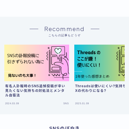
Recommend
こちらの記事もどうぞ
有名人訃報時のSNS追悼投稿が辛い
Threadsは使いにくい?気持ち
見たくない気持ちの対処法とメンタ
Xの代わりになる?
ル自衛法
2024.03.09
SNS
2025.01.09
SNSのぼやき