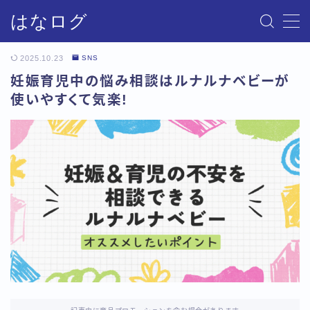
はなログ
MENU
2025.10.23
SNS
妊娠育児中の悩み相談はルナルナベビーが
サイトマップ
使いやすくて気楽!
お問い合わせ
プライバシーポリシー・免責事項