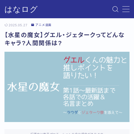
はなログ
MENU
2025.05.27
アニメ漫画
【水星の魔女】グエル・ジェタークってどんな
サイトマップ
キャラ?人間関係は?
お問い合わせ
プライバシーポリシー・免責事項