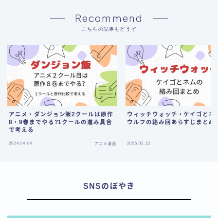
Recommend
こちらの記事もどうぞ
アニメ・ダンジョン飯2クールは原作
ウィッチウォッチ・ケイゴとネ
8・9巻までやる?1クールの進み具合
ウルフの絡み回あらすじまとめ
で考える
2024.04.04
2025.02.22
アニメ漫画
ア
SNSのぼやき