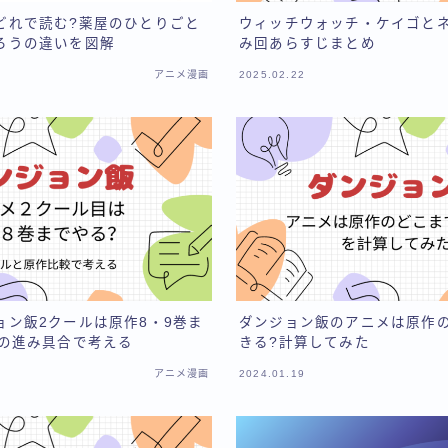
どれで読む?薬屋のひとりごと
ウィッチウォッチ・ケイゴと
ろうの違いを図解
み回あらすじまとめ
アニメ漫画
2025.02.22
ョン飯2クールは原作8・9巻ま
ダンジョン飯のアニメは原作
ルの進み具合で考える
きる?計算してみた
アニメ漫画
2024.01.19