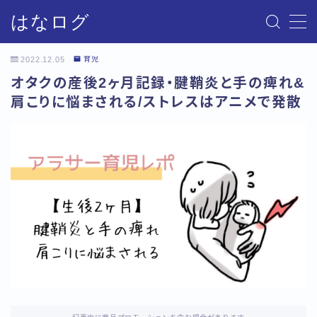
はなログ
MENU
2022.12.05
育児
オタクの産後2ヶ月記録・腱鞘炎と手の痺れ&
サイトマップ
肩こりに悩まされる/ストレスはアニメで発散
お問い合わせ
プライバシーポリシー・免責事項