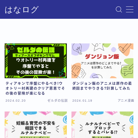
はなログ
MENU
サイトマップ
お問い合わせ
プライバシーポリシー・免責事項
ティアキンで序盤にやるべき!ウ
ダンジョン飯のアニメは原作の最
オトリー村再建のクリア恩恵でそ
終回までやりきる?計算してみた
の後の冒険が楽になる
2024.02.20
ゼルダの伝説
2024.01.19
アニメ漫画