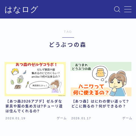
はなログ
MENU
TAG
サイトマップ
どうぶつの森
お問い合わせ
プライバシーポリシー・免責事項
【あつ森2026アプデ】ゼルダな
【あつ森】はにわの使い道って?
家具や服の集め方は?チューリ達
どこに飾るの？何ができるの？
は住んでくれるの?
2026.01.19
ゲーム
2026.01.17
ゲーム