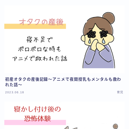
初産オタクの産後記録～アニメで夜間授乳もメンタルも救わ
れた話～
2023.06.18
育児