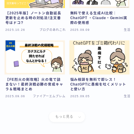
【2025年版】ノートン自動延長
無料で使える生成AI比較｜
更新を止める時の対処法!注文番
ChatGPT ・Claude・Gemini実
号はドコ?
際の使用感
2025.10.26
ブログのあれこれ
2025.09.09
生活
【FE烈火の剣攻略】火の竜で詰
悩み相談を無料で即レス！
まない！最終決戦必勝の育成キャ
ChatGPTに愚痴を吐くメリット
ラ＆戦略まとめ
と使い方
2025.09.06
ファイアーエムブレム
2025.09.05
生活
もっと見る