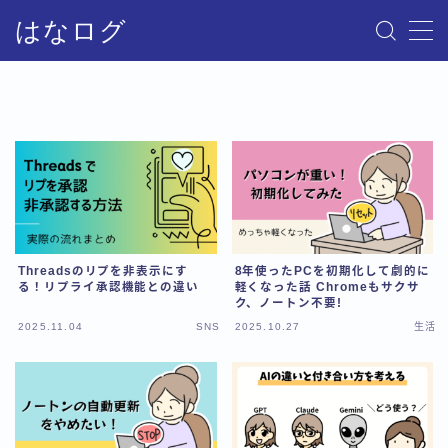
はなログ
MENU
サイトマップ
お問い合わせ
プライバシーポリシー・免責事項
Threadsのリプを非表示にす
8年使ったPCを初期化して劇的に
る！リプライ承認機能との違い
軽くなった話 Chromeもサクサ
ク、ノートン不要!
2025.11.04
SNS
2025.10.27
生活