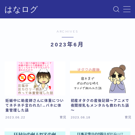
はなログ
MENU
ARCHIVES
サイトマップ
2023年6月
お問い合わせ
プライバシーポリシー・免責事項
妊娠中に助産師さんに体重につい
初産オタクの産後記録～アニメで
てネチネチ言われた!→バネに体
夜間授乳もメンタルも救われた話
重管理した話
～
2023.06.22
育児
2023.06.18
育児