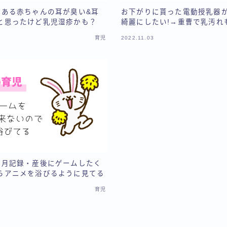
がある赤ちゃんの耳が臭い&耳
お下がりに貰った電動授乳器
と思ったけど乳児湿疹かも？
綺麗にしたい!→重曹で乳汚れ
育児
2022.11.03
ヶ月記録・産後にゲームしたく
らアニメを浴びるように見てる
育児