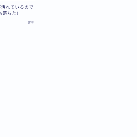
が汚れているので
も落ちた!
育児